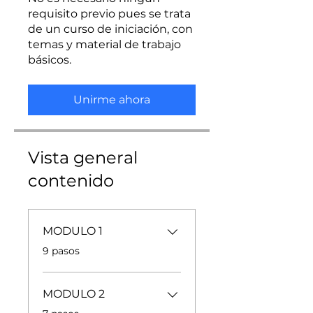
requisito previo pues se trata
de un curso de iniciación, con
temas y material de trabajo
básicos.
Unirme ahora
Vista general
contenido
MODULO 1
.
9 pasos
MODULO 2
.