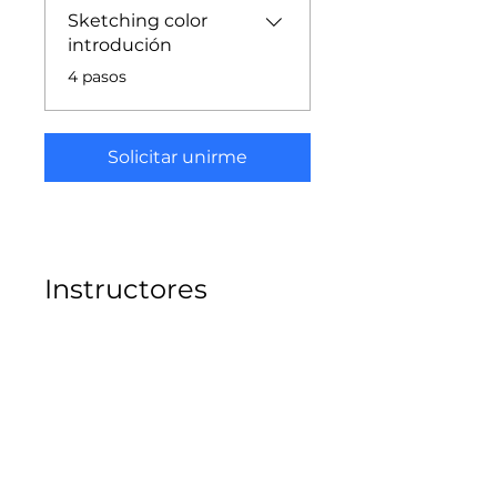
Sketching color
introdución
.
4 pasos
Solicitar unirme
Instructores
Lucas Gonzáles